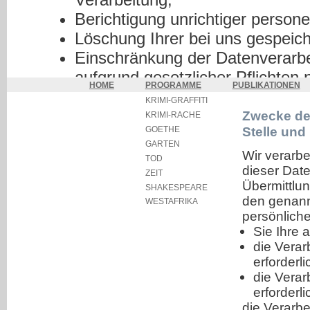
Berichtigung unrichtiger perso
Löschung Ihrer bei uns gespeic
Einschränkung der Datenverarbei
aufgrund gesetzlicher Pflichten 
HOME
PROGRAMME
PUBLIKATIONEN
Widerspruch gegen die Verarbei
KRIMI-GRAFFITI
Datenübertragbarkeit, sofern Si
Zwecke der
KRIMI-RACHE
Stelle und 
GOETHE
eingewilligt haben oder einen V
GARTEN
haben.
Wir verarb
TOD
dieser Dat
Sofern Sie uns eine Einwilligung e
ZEIT
Übermittlun
SHAKESPEARE
jederzeit mit Wirkung für die Zuku
den genannt
WESTAFRIKA
persönliche
Sie können sich jederzeit mit ein
Sie Ihre 
zuständige Aufsichtsbehörde wen
die Verar
erforderlic
Aufsichtsbehörde richtet sich na
die Verar
Wohnsitzes, Ihrer Arbeit oder de
erforderlic
Eine Liste der Aufsichtsbehörden (
die Verarbe