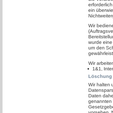
Bereich) mit Anschrift finden Sie u
erforderlic
ein überwi
https://www.bfdi.bund.de/DE/Infot
Nichtweite
node.html
.
Wir bediene
(Auftragsve
Bereitstell
wurde eine
um den Sch
gewährleis
Wir arbeite
1&1, Inte
Löschung 
Wir halten
Datenspars
Daten daher
genannten Z
Gesetzgeber
vorsehen. N