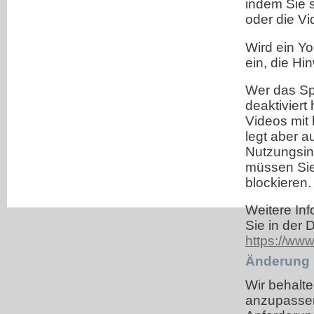
indem Sie 
oder die Vi
Wird ein Yo
ein, die H
Wer das Sp
deaktivier
Videos mit
legt aber 
Nutzungsin
müssen Sie
blockieren.
Weitere In
Sie in der 
https://www
Änderung 
Wir behalt
anzupassen,